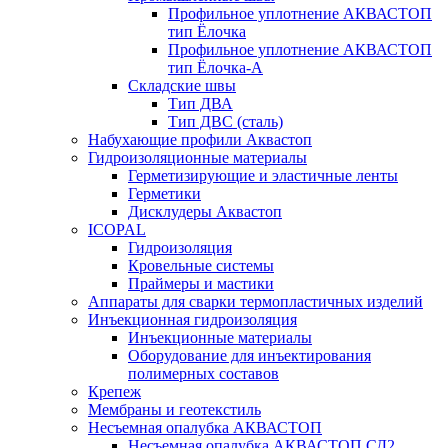
Профильное уплотнение АКВАСТОП
тип Ёлочка
Профильное уплотнение АКВАСТОП
тип Ёлочка-А
Складские швы
Тип ДВА
Тип ДВС (сталь)
Набухающие профили Аквастоп
Гидроизоляционные материалы
Герметизирующие и эластичные ленты
Герметики
Дисклудеры Аквастоп
ICOPAL
Гидроизоляция
Кровельные системы
Праймеры и мастики
Аппараты для сварки термопластичных изделий
Инъекционная гидроизоляция
Инъекционные материалы
Оборудование для инъектирования
полимерных составов
Крепеж
Мембраны и геотекстиль
Несъемная опалубка АКВАСТОП
Несъемная опалубка АКВАСТОП СД2