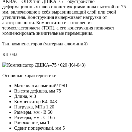
АКВАСТОП® тип ДШКА-75 – обустройство
деформационных швов с конструкциями пола высотой от 75
мм, включающие в себя выравнивающий слой или слой
утеплителя. Конструкция выдерживает нагрузки от
автотранспорта. Компенсатор изготовлен из
термоэластопласта (ТЭП), а его конструкция позволяет
компенсировать значительные перемещения.
Тип компенсаторов (материал алюминий)
К4–043
Основные характеристики
Материал
алюминий/ТЭП
Высота деф.шва, мм
75
Длина, м
3
Компенсатор
К4–043
Нагрузка, МПа
1,20
Размеры, мм - В
50
Размеры, мм - С
165
Растяжение, мм
1
Сдвиг поперечный, мм
5