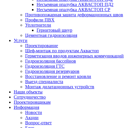
Несъемная опалубка АКВАСТОП ПД2
Несъемная опалубка АКВАСТОП СР
Противопожарная защита деформационных швов
Профили ПВХ
Уплотнители
Гернитовый шнур
Цементная гидроизоляция
Услуги
Проектирование
Шеф-монтаж по продуктам Аквастоп
Герметизация вводов инженерных коммуникаций
Гидроизоляция бассейнов
Гидроизоляция ГТС
Гидроизоляция резервуаров
Восстановление и ремонт кровли
Выезд специалиста
Монтаж дилатационных устройств
Наши объекты
Сотрудничество
Проектировщикам
Информация
Новости
Акции
Вопрос-ответ
Блог