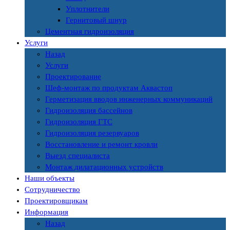
Уплотнители
Гернитовый шнур
Цементная гидроизоляция
Услуги
Назад
Услуги
Проектирование
Шеф-монтаж по продуктам Аквастоп
Герметизация вводов инженерных коммуникаций
Гидроизоляция бассейнов
Гидроизоляция ГТС
Гидроизоляция резервуаров
Восстановление и ремонт кровли
Выезд специалиста
Монтаж дилатационных устройств
Наши объекты
Сотрудничество
Проектировщикам
Информация
Назад