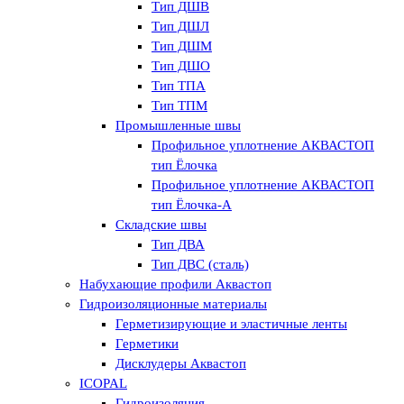
Тип ДШВ
Тип ДШЛ
Тип ДШМ
Тип ДШО
Тип ТПА
Тип ТПМ
Промышленные швы
Профильное уплотнение АКВАСТОП
тип Ёлочка
Профильное уплотнение АКВАСТОП
тип Ёлочка-А
Складские швы
Тип ДВА
Тип ДВС (сталь)
Набухающие профили Аквастоп
Гидроизоляционные материалы
Герметизирующие и эластичные ленты
Герметики
Дисклудеры Аквастоп
ICOPAL
Гидроизоляция