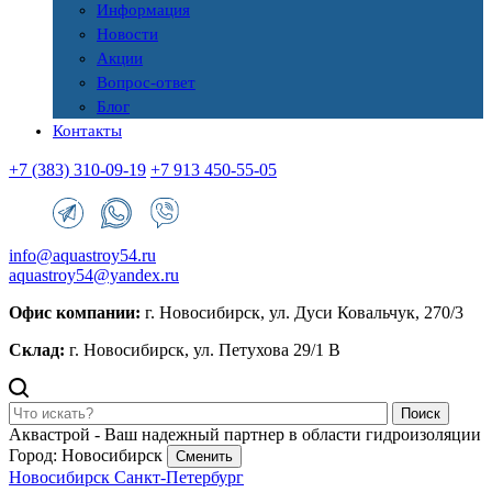
Информация
Новости
Акции
Вопрос-ответ
Блог
Контакты
+7 (383) 310-09-19
+7 913 450-55-05
info@aquastroy54.ru
aquastroy54@yandex.ru
Офис компании:
г. Новосибирск, ул. Дуси Ковальчук, 270/3
Склад:
г. Новосибирск, ул. Петухова 29/1 В
Поиск
Аквастрой - Ваш надежный партнер в области гидроизоляции
Город: Новосибирск
Сменить
Новосибирск
Санкт-Петербург