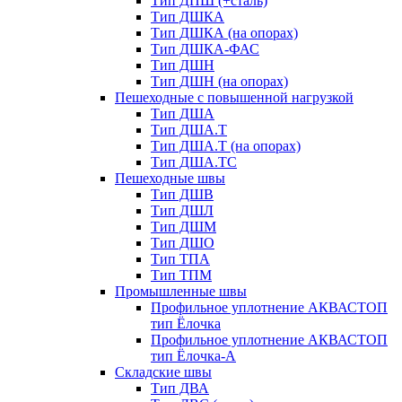
Тип ДПШ (+сталь)
Тип ДШКА
Тип ДШКА (на опорах)
Тип ДШКА-ФАС
Тип ДШН
Тип ДШН (на опорах)
Пешеходные с повышенной нагрузкой
Тип ДША
Тип ДША.Т
Тип ДША.Т (на опорах)
Тип ДША.ТС
Пешеходные швы
Тип ДШВ
Тип ДШЛ
Тип ДШМ
Тип ДШО
Тип ТПА
Тип ТПМ
Промышленные швы
Профильное уплотнение АКВАСТОП
тип Ёлочка
Профильное уплотнение АКВАСТОП
тип Ёлочка-А
Складские швы
Тип ДВА