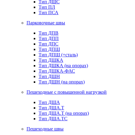
Тип ДШС
Тип ПЛ
Тип ПСА
Парковочные швы
Тип ДПВ
Тип ДПП
Тип ДПС
Тип ДПШ
Тип ДПШ (+сталь)
Тип ДШКА
Тип ДШКА (на опорах)
Тип ДШКА-ФАС
Тип ДШН
Тип ДШН (на опорах)
Пешеходные с повышенной нагрузкой
Тип ДША
Тип ДША.Т
Тип ДША.Т (на опорах)
Тип ДША.ТС
Пешеходные швы