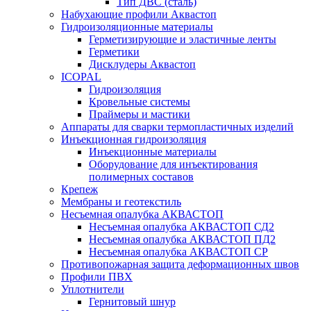
Тип ДВС (сталь)
Набухающие профили Аквастоп
Гидроизоляционные материалы
Герметизирующие и эластичные ленты
Герметики
Дисклудеры Аквастоп
ICOPAL
Гидроизоляция
Кровельные системы
Праймеры и мастики
Аппараты для сварки термопластичных изделий
Инъекционная гидроизоляция
Инъекционные материалы
Оборудование для инъектирования
полимерных составов
Крепеж
Мембраны и геотекстиль
Несъемная опалубка АКВАСТОП
Несъемная опалубка АКВАСТОП СД2
Несъемная опалубка АКВАСТОП ПД2
Несъемная опалубка АКВАСТОП СР
Противопожарная защита деформационных швов
Профили ПВХ
Уплотнители
Гернитовый шнур