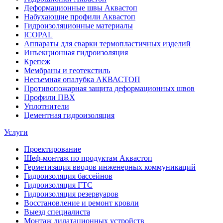
Деформационные швы Аквастоп
Набухающие профили Аквастоп
Гидроизоляционные материалы
ICOPAL
Аппараты для сварки термопластичных изделий
Инъекционная гидроизоляция
Крепеж
Мембраны и геотекстиль
Несъемная опалубка АКВАСТОП
Противопожарная защита деформационных швов
Профили ПВХ
Уплотнители
Цементная гидроизоляция
Услуги
Проектирование
Шеф-монтаж по продуктам Аквастоп
Герметизация вводов инженерных коммуникаций
Гидроизоляция бассейнов
Гидроизоляция ГТС
Гидроизоляция резервуаров
Восстановление и ремонт кровли
Выезд специалиста
Монтаж дилатационных устройств