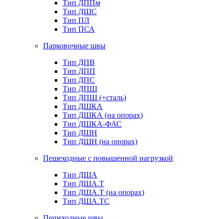
Тип ДППм
Тип ДШС
Тип ПЛ
Тип ПСА
Парковочные швы
Тип ДПВ
Тип ДПП
Тип ДПС
Тип ДПШ
Тип ДПШ (+сталь)
Тип ДШКА
Тип ДШКА (на опорах)
Тип ДШКА-ФАС
Тип ДШН
Тип ДШН (на опорах)
Пешеходные с повышенной нагрузкой
Тип ДША
Тип ДША.Т
Тип ДША.Т (на опорах)
Тип ДША.ТС
Пешеходные швы