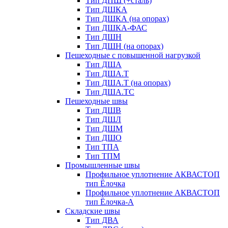
Тип ДПШ (+сталь)
Тип ДШКА
Тип ДШКА (на опорах)
Тип ДШКА-ФАС
Тип ДШН
Тип ДШН (на опорах)
Пешеходные с повышенной нагрузкой
Тип ДША
Тип ДША.Т
Тип ДША.Т (на опорах)
Тип ДША.ТС
Пешеходные швы
Тип ДШВ
Тип ДШЛ
Тип ДШМ
Тип ДШО
Тип ТПА
Тип ТПМ
Промышленные швы
Профильное уплотнение АКВАСТОП
тип Ёлочка
Профильное уплотнение АКВАСТОП
тип Ёлочка-А
Складские швы
Тип ДВА