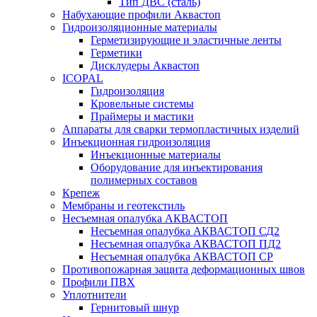
Тип ДВС (сталь)
Набухающие профили Аквастоп
Гидроизоляционные материалы
Герметизирующие и эластичные ленты
Герметики
Дисклудеры Аквастоп
ICOPAL
Гидроизоляция
Кровельные системы
Праймеры и мастики
Аппараты для сварки термопластичных изделий
Инъекционная гидроизоляция
Инъекционные материалы
Оборудование для инъектирования
полимерных составов
Крепеж
Мембраны и геотекстиль
Несъемная опалубка АКВАСТОП
Несъемная опалубка АКВАСТОП СД2
Несъемная опалубка АКВАСТОП ПД2
Несъемная опалубка АКВАСТОП СР
Противопожарная защита деформационных швов
Профили ПВХ
Уплотнители
Гернитовый шнур