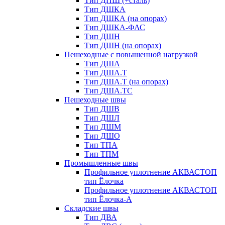
Тип ДПШ (+сталь)
Тип ДШКА
Тип ДШКА (на опорах)
Тип ДШКА-ФАС
Тип ДШН
Тип ДШН (на опорах)
Пешеходные с повышенной нагрузкой
Тип ДША
Тип ДША.Т
Тип ДША.Т (на опорах)
Тип ДША.ТС
Пешеходные швы
Тип ДШВ
Тип ДШЛ
Тип ДШМ
Тип ДШО
Тип ТПА
Тип ТПМ
Промышленные швы
Профильное уплотнение АКВАСТОП
тип Ёлочка
Профильное уплотнение АКВАСТОП
тип Ёлочка-А
Складские швы
Тип ДВА