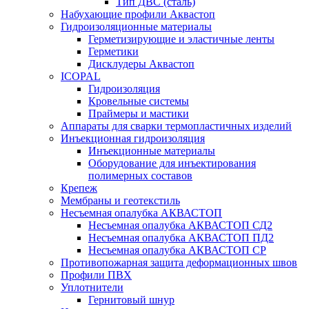
Тип ДВС (сталь)
Набухающие профили Аквастоп
Гидроизоляционные материалы
Герметизирующие и эластичные ленты
Герметики
Дисклудеры Аквастоп
ICOPAL
Гидроизоляция
Кровельные системы
Праймеры и мастики
Аппараты для сварки термопластичных изделий
Инъекционная гидроизоляция
Инъекционные материалы
Оборудование для инъектирования
полимерных составов
Крепеж
Мембраны и геотекстиль
Несъемная опалубка АКВАСТОП
Несъемная опалубка АКВАСТОП СД2
Несъемная опалубка АКВАСТОП ПД2
Несъемная опалубка АКВАСТОП СР
Противопожарная защита деформационных швов
Профили ПВХ
Уплотнители
Гернитовый шнур