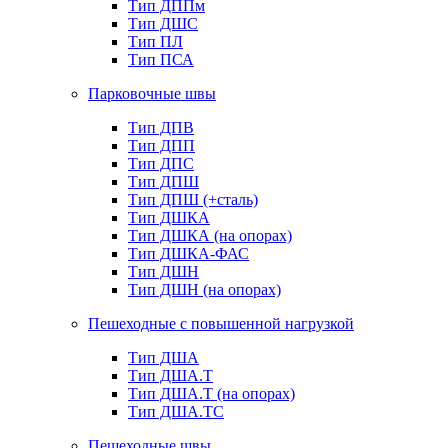
Тип ДППм
Тип ДШС
Тип ПЛ
Тип ПСА
Парковочные швы
Тип ДПВ
Тип ДПП
Тип ДПС
Тип ДПШ
Тип ДПШ (+сталь)
Тип ДШКА
Тип ДШКА (на опорах)
Тип ДШКА-ФАС
Тип ДШН
Тип ДШН (на опорах)
Пешеходные с повышенной нагрузкой
Тип ДША
Тип ДША.Т
Тип ДША.Т (на опорах)
Тип ДША.ТС
Пешеходные швы