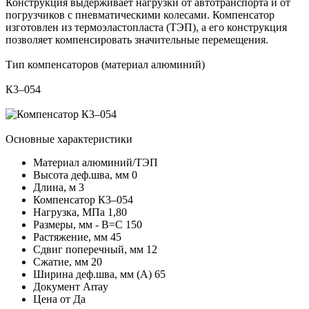
Конструкция выдерживает нагрузки от автотранспорта и от
погрузчиков с пневматическими колесами. Компенсатор
изготовлен из термоэластопласта (ТЭП), а его конструкция
позволяет компенсировать значительные перемещения.
Тип компенсаторов (материал алюминий)
К3–054
Основные характеристики
Материал
алюминий/ТЭП
Высота деф.шва, мм
0
Длина, м
3
Компенсатор
К3–054
Нагрузка, МПа
1,80
Размеры, мм - В=С
150
Растяжение, мм
45
Сдвиг поперечный, мм
12
Сжатие, мм
20
Ширина деф.шва, мм (А)
65
Документ
Array
Цена от
Да