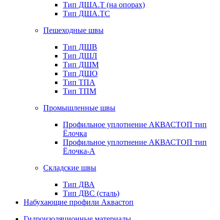
Тип ДША.Т (на опорах)
Тип ДША.ТС
Пешеходные швы
Тип ДШВ
Тип ДШЛ
Тип ДШМ
Тип ДШО
Тип ТПА
Тип ТПМ
Промышленные швы
Профильное уплотнение АКВАСТОП тип
Ёлочка
Профильное уплотнение АКВАСТОП тип
Ёлочка-А
Складские швы
Тип ДВА
Тип ДВС (сталь)
Набухающие профили Аквастоп
Гидроизоляционные материалы