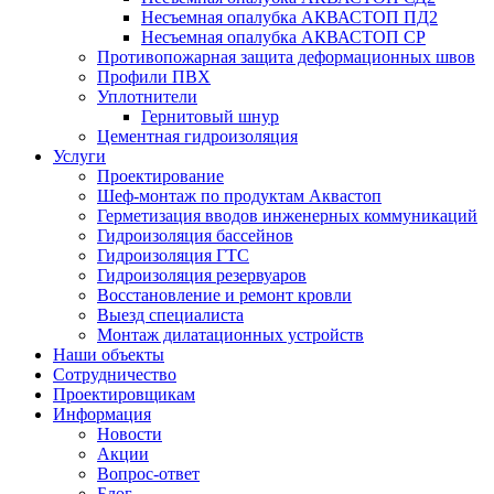
Несъемная опалубка АКВАСТОП ПД2
Несъемная опалубка АКВАСТОП СР
Противопожарная защита деформационных швов
Профили ПВХ
Уплотнители
Гернитовый шнур
Цементная гидроизоляция
Услуги
Проектирование
Шеф-монтаж по продуктам Аквастоп
Герметизация вводов инженерных коммуникаций
Гидроизоляция бассейнов
Гидроизоляция ГТС
Гидроизоляция резервуаров
Восстановление и ремонт кровли
Выезд специалиста
Монтаж дилатационных устройств
Наши объекты
Сотрудничество
Проектировщикам
Информация
Новости
Акции
Вопрос-ответ
Блог