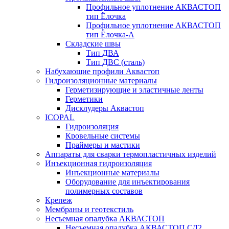
Профильное уплотнение АКВАСТОП
тип Ёлочка
Профильное уплотнение АКВАСТОП
тип Ёлочка-А
Складские швы
Тип ДВА
Тип ДВС (сталь)
Набухающие профили Аквастоп
Гидроизоляционные материалы
Герметизирующие и эластичные ленты
Герметики
Дисклудеры Аквастоп
ICOPAL
Гидроизоляция
Кровельные системы
Праймеры и мастики
Аппараты для сварки термопластичных изделий
Инъекционная гидроизоляция
Инъекционные материалы
Оборудование для инъектирования
полимерных составов
Крепеж
Мембраны и геотекстиль
Несъемная опалубка АКВАСТОП
Несъемная опалубка АКВАСТОП СД2