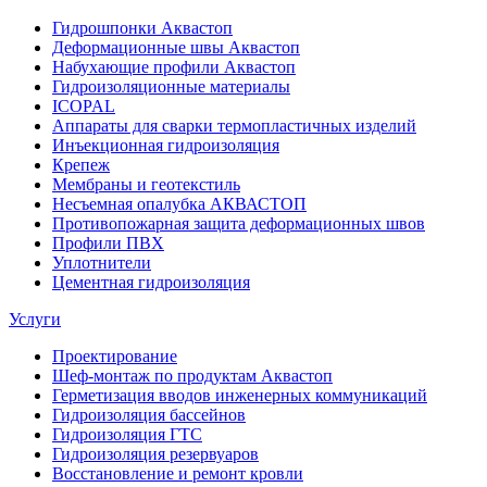
Гидрошпонки Аквастоп
Деформационные швы Аквастоп
Набухающие профили Аквастоп
Гидроизоляционные материалы
ICOPAL
Аппараты для сварки термопластичных изделий
Инъекционная гидроизоляция
Крепеж
Мембраны и геотекстиль
Несъемная опалубка АКВАСТОП
Противопожарная защита деформационных швов
Профили ПВХ
Уплотнители
Цементная гидроизоляция
Услуги
Проектирование
Шеф-монтаж по продуктам Аквастоп
Герметизация вводов инженерных коммуникаций
Гидроизоляция бассейнов
Гидроизоляция ГТС
Гидроизоляция резервуаров
Восстановление и ремонт кровли