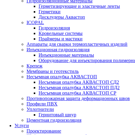
Гидроизоляционные материалы
Герметизирующие и эластичные ленты
Герметики
Дисклудеры Аквастоп
ICOPAL
Гидроизоляция
Кровельные системы
Праймеры и мастики
Аппараты для сварки термопластичных изделий
Инъекционная гидроизоляция
Инъекционные материалы
Оборудование для инъектирования полимерны
Крепеж
Мембраны и геотекстиль
Несъемная опалубка АКВАСТОП
Несъемная опалубка АКВАСТОП СД2
Несъемная опалубка АКВАСТОП ПД2
Несъемная опалубка АКВАСТОП СР
Противопожарная защита деформационных швов
Профили ПВХ
Уплотнители
Гернитовый шнур
Цементная гидроизоляция
Услуги
Проектирование