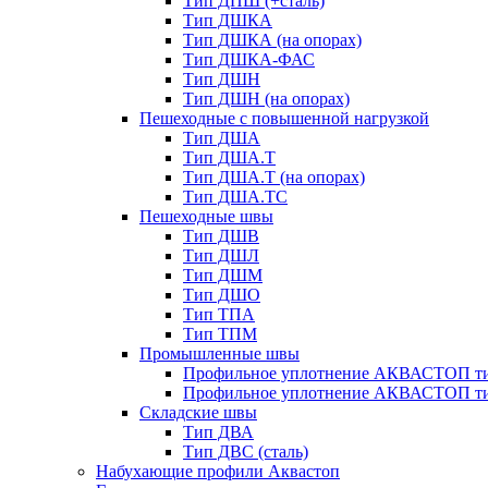
Тип ДПШ (+сталь)
Тип ДШКА
Тип ДШКА (на опорах)
Тип ДШКА-ФАС
Тип ДШН
Тип ДШН (на опорах)
Пешеходные с повышенной нагрузкой
Тип ДША
Тип ДША.Т
Тип ДША.Т (на опорах)
Тип ДША.ТС
Пешеходные швы
Тип ДШВ
Тип ДШЛ
Тип ДШМ
Тип ДШО
Тип ТПА
Тип ТПМ
Промышленные швы
Профильное уплотнение АКВАСТОП ти
Профильное уплотнение АКВАСТОП ти
Складские швы
Тип ДВА
Тип ДВС (сталь)
Набухающие профили Аквастоп