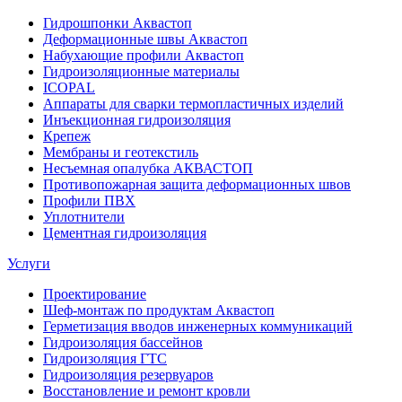
Гидрошпонки Аквастоп
Деформационные швы Аквастоп
Набухающие профили Аквастоп
Гидроизоляционные материалы
ICOPAL
Аппараты для сварки термопластичных изделий
Инъекционная гидроизоляция
Крепеж
Мембраны и геотекстиль
Несъемная опалубка АКВАСТОП
Противопожарная защита деформационных швов
Профили ПВХ
Уплотнители
Цементная гидроизоляция
Услуги
Проектирование
Шеф-монтаж по продуктам Аквастоп
Герметизация вводов инженерных коммуникаций
Гидроизоляция бассейнов
Гидроизоляция ГТС
Гидроизоляция резервуаров
Восстановление и ремонт кровли