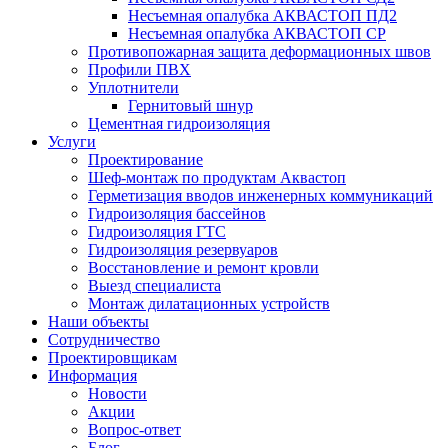
Несъемная опалубка АКВАСТОП ПД2
Несъемная опалубка АКВАСТОП СР
Противопожарная защита деформационных швов
Профили ПВХ
Уплотнители
Гернитовый шнур
Цементная гидроизоляция
Услуги
Проектирование
Шеф-монтаж по продуктам Аквастоп
Герметизация вводов инженерных коммуникаций
Гидроизоляция бассейнов
Гидроизоляция ГТС
Гидроизоляция резервуаров
Восстановление и ремонт кровли
Выезд специалиста
Монтаж дилатационных устройств
Наши объекты
Сотрудничество
Проектировщикам
Информация
Новости
Акции
Вопрос-ответ
Блог