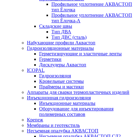
Профильное уплотнение АКВАСТОП
тип Ёлочка
Профильное уплотнение АКВАСТОП
тип Ёлочка-А
Складские швы
Тип ДВА
Тип ДВС (сталь)
Набухающие профили Аквастоп
Гидроизоляционные материалы
Герметизирующие и эластичные ленты
Герметики
Дисклудеры Аквастоп
ICOPAL
Гидроизоляция
Кровельные системы
Праймеры и мастики
Аппараты для сварки термопластичных изделий
Инъекционная гидроизоляция
Инъекционные материалы
Оборудование для инъектирования
полимерных составов
Крепеж
Мембраны и геотекстиль
Несъемная опалубка АКВАСТОП
Несъемная опалубка АКВАСТОП СД2