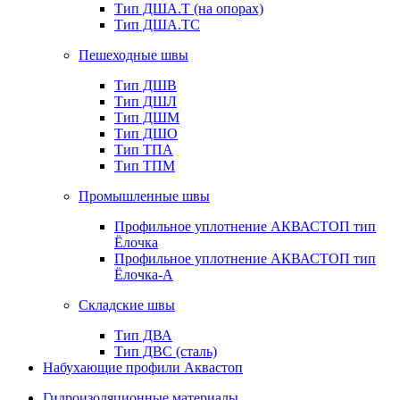
Тип ДША.Т (на опорах)
Тип ДША.ТС
Пешеходные швы
Тип ДШВ
Тип ДШЛ
Тип ДШМ
Тип ДШО
Тип ТПА
Тип ТПМ
Промышленные швы
Профильное уплотнение АКВАСТОП тип
Ёлочка
Профильное уплотнение АКВАСТОП тип
Ёлочка-А
Складские швы
Тип ДВА
Тип ДВС (сталь)
Набухающие профили Аквастоп
Гидроизоляционные материалы