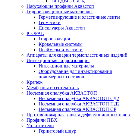
Тип ДВС (сталь)
Набухающие профили Аквастоп
Гидроизоляционные материалы
Герметизирующие и эластичные ленты
Герметики
Дисклудеры Аквастоп
ICOPAL
Гидроизоляция
Кровельные системы
Праймеры и мастики
Аппараты для сварки термопластичных изделий
Инъекционная гидроизоляция
Инъекционные материалы
Оборудование для инъектирования
полимерных составов
Крепеж
Мембраны и геотекстиль
Несъемная опалубка АКВАСТОП
Несъемная опалубка АКВАСТОП СД2
Несъемная опалубка АКВАСТОП ПД2
Несъемная опалубка АКВАСТОП СР
Противопожарная защита деформационных швов
Профили ПВХ
Уплотнители
Гернитовый шнур