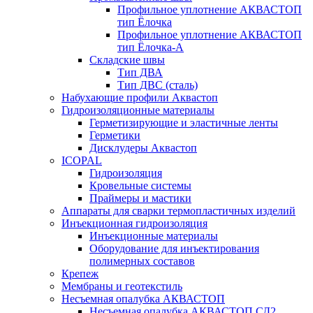
Профильное уплотнение АКВАСТОП
тип Ёлочка
Профильное уплотнение АКВАСТОП
тип Ёлочка-А
Складские швы
Тип ДВА
Тип ДВС (сталь)
Набухающие профили Аквастоп
Гидроизоляционные материалы
Герметизирующие и эластичные ленты
Герметики
Дисклудеры Аквастоп
ICOPAL
Гидроизоляция
Кровельные системы
Праймеры и мастики
Аппараты для сварки термопластичных изделий
Инъекционная гидроизоляция
Инъекционные материалы
Оборудование для инъектирования
полимерных составов
Крепеж
Мембраны и геотекстиль
Несъемная опалубка АКВАСТОП
Несъемная опалубка АКВАСТОП СД2