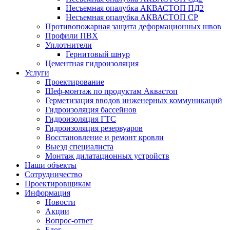
Несъемная опалубка АКВАСТОП ПД2
Несъемная опалубка АКВАСТОП СР
Противопожарная защита деформационных швов
Профили ПВХ
Уплотнители
Гернитовый шнур
Цементная гидроизоляция
Услуги
Проектирование
Шеф-монтаж по продуктам Аквастоп
Герметизация вводов инженерных коммуникаций
Гидроизоляция бассейнов
Гидроизоляция ГТС
Гидроизоляция резервуаров
Восстановление и ремонт кровли
Выезд специалиста
Монтаж дилатационных устройств
Наши объекты
Сотрудничество
Проектировщикам
Информация
Новости
Акции
Вопрос-ответ
Блог