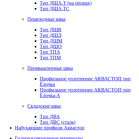
Тип ДША.Т (на опорах)
Тип ДША.ТС
Пешеходные швы
Тип ДШВ
Тип ДШЛ
Тип ДШМ
Тип ДШО
Тип ТПА
Тип ТПМ
Промышленные швы
Профильное уплотнение АКВАСТОП тип
Ёлочка
Профильное уплотнение АКВАСТОП тип
Ёлочка-А
Складские швы
Тип ДВА
Тип ДВС (сталь)
Набухающие профили Аквастоп
Гидроизоляционные материалы