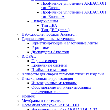
Профильное уплотнение АКВАСТОП
тип Ёлочка
Профильное уплотнение АКВАСТОП
тип Ёлочка-А
Складские швы
Тип ДВА
Тип ДВС (сталь)
Набухающие профили Аквастоп
Гидроизоляционные материалы
Герметизирующие и эластичные ленты
Герметики
Дисклудеры Аквастоп
ICOPAL
Гидроизоляция
Кровельные системы
Праймеры и мастики
Аппараты для сварки термопластичных изделий
Инъекционная гидроизоляция
Инъекционные материалы
Оборудование для инъектирования
полимерных составов
Крепеж
Мембраны и геотекстиль
Несъемная опалубка АКВАСТОП
Несъемная опалубка АКВАСТОП СД2