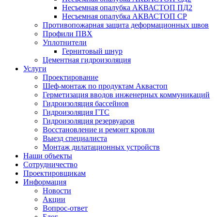
Несъемная опалубка АКВАСТОП ПД2
Несъемная опалубка АКВАСТОП СР
Противопожарная защита деформационных швов
Профили ПВХ
Уплотнители
Гернитовый шнур
Цементная гидроизоляция
Услуги
Проектирование
Шеф-монтаж по продуктам Аквастоп
Герметизация вводов инженерных коммуникаций
Гидроизоляция бассейнов
Гидроизоляция ГТС
Гидроизоляция резервуаров
Восстановление и ремонт кровли
Выезд специалиста
Монтаж дилатационных устройств
Наши объекты
Сотрудничество
Проектировщикам
Информация
Новости
Акции
Вопрос-ответ
Блог