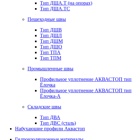
Тип ДША.Т (на опорах)
Тип ДША.ТС
Пешеходные швы
Тип ДШВ
Тип ДШЛ
Тип ДШМ
Тип ДШО
Тип ТПА
Тип ТПМ
Промышленные швы
Профильное уплотнение АКВАСТОП тип
Ёлочка
Профильное уплотнение АКВАСТОП тип
Ёлочка-А
Складские швы
Тип ДВА
Тип ДВС (сталь)
Набухающие профили Аквастоп
Гидроизоляционные материалы