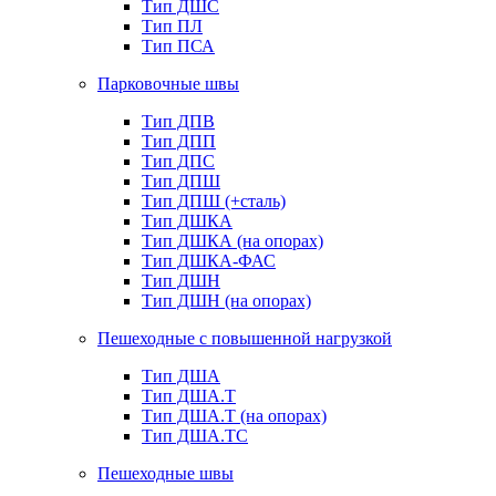
Тип ДШС
Тип ПЛ
Тип ПСА
Парковочные швы
Тип ДПВ
Тип ДПП
Тип ДПС
Тип ДПШ
Тип ДПШ (+сталь)
Тип ДШКА
Тип ДШКА (на опорах)
Тип ДШКА-ФАС
Тип ДШН
Тип ДШН (на опорах)
Пешеходные с повышенной нагрузкой
Тип ДША
Тип ДША.Т
Тип ДША.Т (на опорах)
Тип ДША.ТС
Пешеходные швы