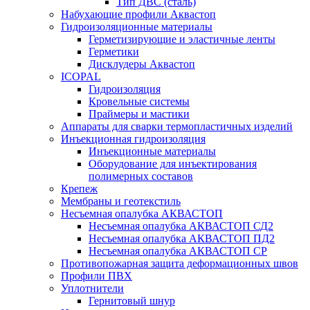
Тип ДВС (сталь)
Набухающие профили Аквастоп
Гидроизоляционные материалы
Герметизирующие и эластичные ленты
Герметики
Дисклудеры Аквастоп
ICOPAL
Гидроизоляция
Кровельные системы
Праймеры и мастики
Аппараты для сварки термопластичных изделий
Инъекционная гидроизоляция
Инъекционные материалы
Оборудование для инъектирования
полимерных составов
Крепеж
Мембраны и геотекстиль
Несъемная опалубка АКВАСТОП
Несъемная опалубка АКВАСТОП СД2
Несъемная опалубка АКВАСТОП ПД2
Несъемная опалубка АКВАСТОП СР
Противопожарная защита деформационных швов
Профили ПВХ
Уплотнители
Гернитовый шнур