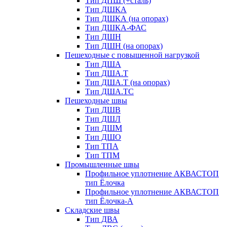
Тип ДПШ (+сталь)
Тип ДШКА
Тип ДШКА (на опорах)
Тип ДШКА-ФАС
Тип ДШН
Тип ДШН (на опорах)
Пешеходные с повышенной нагрузкой
Тип ДША
Тип ДША.Т
Тип ДША.Т (на опорах)
Тип ДША.ТС
Пешеходные швы
Тип ДШВ
Тип ДШЛ
Тип ДШМ
Тип ДШО
Тип ТПА
Тип ТПМ
Промышленные швы
Профильное уплотнение АКВАСТОП
тип Ёлочка
Профильное уплотнение АКВАСТОП
тип Ёлочка-А
Складские швы
Тип ДВА