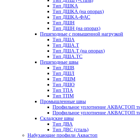
Тип ДПШ (+сталь)
Тип ДШКА
Тип ДШКА (на опорах)
Тип ДШКА-ФАС
Тип ДШН
Тип ДШН (на опорах)
Пешеходные с повышенной нагрузкой
Тип ДША
Тип ДША.Т
Тип ДША.Т (на опорах)
Тип ДША.ТС
Пешеходные швы
Тип ДШВ
Тип ДШЛ
Тип ДШМ
Тип ДШО
Тип ТПА
Тип ТПМ
Промышленные швы
Профильное уплотнение АКВАСТОП ти
Профильное уплотнение АКВАСТОП ти
Складские швы
Тип ДВА
Тип ДВС (сталь)
Набухающие профили Аквастоп