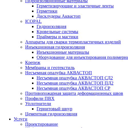
Гидроизоляционные материалы
Герметизирующие и эластичные ленты
Герметики
Дисклудеры Аквастоп
ICOPAL
Гидроизоляция
Кровельные системы
Праймеры и мастики
Аппараты для сварки термопластичных изделий
Инъекционная гидроизоляция
Инъекционные материалы
Оборудование для инъектирования полимерны
Крепеж
Мембраны и геотекстиль
Несъемная опалубка АКВАСТОП
Несъемная опалубка АКВАСТОП СД2
Несъемная опалубка АКВАСТОП ПД2
Несъемная опалубка АКВАСТОП СР
Противопожарная защита деформационных швов
Профили ПВХ
Уплотнители
Гернитовый шнур
Цементная гидроизоляция
Услуги
Проектирование