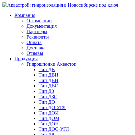
Компания
О компании
Документация
Партнеры
Реквизиты
Оплата
Доставка
Отзывы
Продукция
Гидрошпонки Аквастоп
Тип ДВ
Тип ДВИ
Тип ДВН
Тип ДВС
Тип ДЗ
Тип ДЗС
Тип ДО
Тип ДО-УГЛ
Тип ДОИ
Тип ДОМ
Тип ДОН
Тип ДОС-УГЛ
Тип ДР