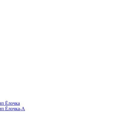
п Ёлочка
п Ёлочка-А