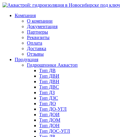
Компания
О компании
Документация
Партнеры
Реквизиты
Оплата
Доставка
Отзывы
Продукция
Гидрошпонки Аквастоп
Тип ДВ
Тип ДВИ
Тип ДВН
Тип ДВС
Тип ДЗ
Тип ДЗС
Тип ДО
Тип ДО-УГЛ
Тип ДОИ
Тип ДОМ
Тип ДОН
Тип ДОС-УГЛ
Тип ДР