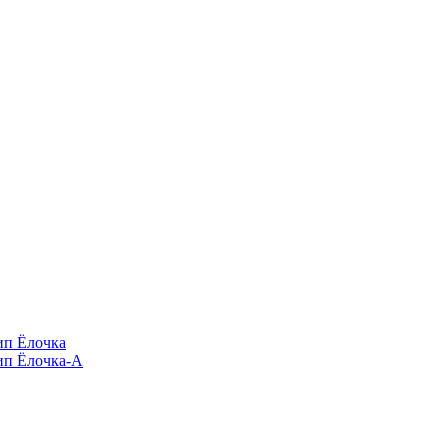
п Ёлочка
п Ёлочка-А