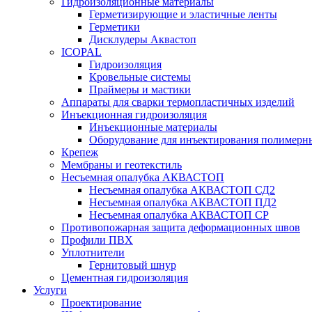
Гидроизоляционные материалы
Герметизирующие и эластичные ленты
Герметики
Дисклудеры Аквастоп
ICOPAL
Гидроизоляция
Кровельные системы
Праймеры и мастики
Аппараты для сварки термопластичных изделий
Инъекционная гидроизоляция
Инъекционные материалы
Оборудование для инъектирования полимерны
Крепеж
Мембраны и геотекстиль
Несъемная опалубка АКВАСТОП
Несъемная опалубка АКВАСТОП СД2
Несъемная опалубка АКВАСТОП ПД2
Несъемная опалубка АКВАСТОП СР
Противопожарная защита деформационных швов
Профили ПВХ
Уплотнители
Гернитовый шнур
Цементная гидроизоляция
Услуги
Проектирование