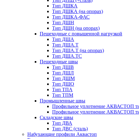
Тип ДПШ (+сталь)
Тип ДШКА
Тип ДШКА (на опорах)
Тип ДШКА-ФАС
Тип ДШН
Тип ДШН (на опорах)
Пешеходные с повышенной нагрузкой
Тип ДША
Тип ДША.Т
Тип ДША.Т (на опорах)
Тип ДША.ТС
Пешеходные швы
Тип ДШВ
Тип ДШЛ
Тип ДШМ
Тип ДШО
Тип ТПА
Тип ТПМ
Промышленные швы
Профильное уплотнение АКВАСТОП ти
Профильное уплотнение АКВАСТОП ти
Складские швы
Тип ДВА
Тип ДВС (сталь)
Набухающие профили Аквастоп