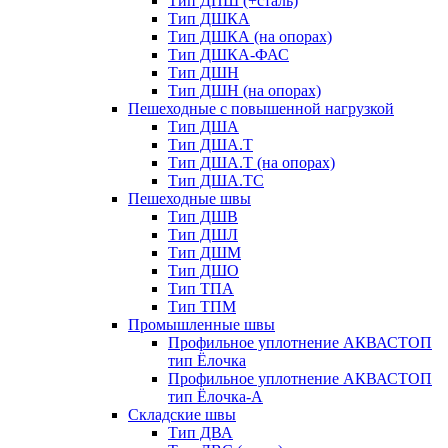
Тип ДПШ (+сталь)
Тип ДШКА
Тип ДШКА (на опорах)
Тип ДШКА-ФАС
Тип ДШН
Тип ДШН (на опорах)
Пешеходные с повышенной нагрузкой
Тип ДША
Тип ДША.Т
Тип ДША.Т (на опорах)
Тип ДША.ТС
Пешеходные швы
Тип ДШВ
Тип ДШЛ
Тип ДШМ
Тип ДШО
Тип ТПА
Тип ТПМ
Промышленные швы
Профильное уплотнение АКВАСТОП
тип Ёлочка
Профильное уплотнение АКВАСТОП
тип Ёлочка-А
Складские швы
Тип ДВА