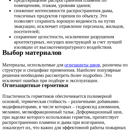
предотвращение распространения пламени по
помещениям, этажам, уровням здания;
снижение интенсивности распространения дыма,
токсичных продуктов горения по объекту. Это
позволяет сохранить хорошую видимость на путях
эвакуации, исключает отравление персонала, жильцов,
посетителей;
сохранение целостности, исключение разрушения
архитектурных, несущих конструкций за счет лучшей
изоляции от высокотемпературного воздействия.
Выбор материалов
Материалы, используемые для
огнезащиты швов
, различны по
структуре и специфике применения. Наиболее популярные
решения необходимо рассмотреть более подробно. Это
исключит ошибки при подборе и эксплуатации.
Огнезащитные герметики
Пластичность герметиков обеспечивается полимерной
основой, термическая стойкость – различными добавками-
модификаторами, в числе которых – гидроксид алюминия,
меламин, мелкофракционный тальк. Деформационный шов,
при заделке которого использован герметик, препятствует
распространению пламени и дыма при возгорании,
локализует их, что важно для эффективной работы пожарных