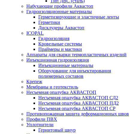
Тип ДВС (сталь)
Набухающие профили Аквастоп
Гидроизоляционные материалы
Герметизирующие и эластичные ленты
Герметики
Дисклудеры Аквастоп
ICOPAL
Гидроизоляция
Кровельные системы
Праймеры и мастики
Аппараты для сварки термопластичных изделий
Инъекционная гидроизоляция
Инъекционные материалы
Оборудование для инъектирования
полимерных составов
Крепеж
Мембраны и геотекстиль
Несъемная опалубка АКВАСТОП
Несъемная опалубка АКВАСТОП СД2
Несъемная опалубка АКВАСТОП ПД2
Несъемная опалубка АКВАСТОП СР
Противопожарная защита деформационных швов
Профили ПВХ
Уплотнители
Гернитовый шнур