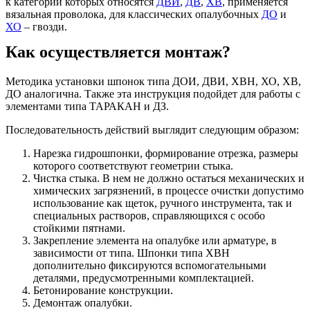
к категории которых относятся
ДВИ
,
ДВ
,
ХВ
, применяется
вязальная проволока, для классических опалубочных
ДО
и
ХО
– гвозди.
Как осуществляется монтаж?
Методика установки шпонок типа ДОИ, ДВИ, ХВН, ХО, ХВ,
ДО аналогична. Также эта инструкция подойдет для работы с
элементами типа ТАРАКАН и ДЗ.
Последовательность действий выглядит следующим образом:
Нарезка гидрошпонки, формирование отрезка, размеры
которого соответствуют геометрии стыка.
Чистка стыка. В нем не должно остаться механических и
химических загрязнений, в процессе очистки допустимо
использование как щеток, ручного инструмента, так и
специальных растворов, справляющихся с особо
стойкими пятнами.
Закрепление элемента на опалубке или арматуре, в
зависимости от типа. Шпонки типа ХВН
дополнительно фиксируются вспомогательными
деталями, предусмотренными комплектацией.
Бетонирование конструкции.
Демонтаж опалубки.