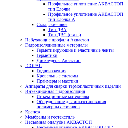
Профильное уплотнение АКВАСТОП
тип Ёлочка
Профильное уплотнение АКВАСТОП
тип Ёлочка-А
Складские швы
Тип ДВА
Тип ДВС (сталь)
Набухающие профили Аквастоп
Гидроизоляционные материалы
Герметизирующие и эластичные ленты
Герметики
Дисклудеры Аквастоп
ICOPAL
Гидроизоляция
Кровельные системы
Праймеры и мастики
Аппараты для сварки термопластичных изделий
Инъекционная гидроизоляция
Инъекционные материалы
Оборудование для инъектирования
полимерных составов
Крепеж
Мембраны и геотекстиль
Несъемная опалубка АКВАСТОП
Несъемная опалубка АКВАСТОП СД2