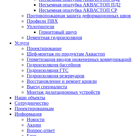
Несъемная опалубка АКВАСТОП ПД2
Несъемная опалубка АКВАСТОП СР
Противопожарная защита деформационных швов
Профили ПВХ
Уплотнители
Гернитовый шнур
Цементная гидроизоляция
Услуги
Проектирование
Шеф-монтаж по продуктам Аквастоп
Герметизация вводов инженерных коммуникаций
Гидроизоляция бассейнов
Гидроизоляция ГТС
Гидроизоляция резервуаров
Восстановление и ремонт кровли
Выезд специалиста
Монтаж дилатационных устройств
Наши объекты
Сотрудничество
Проектировщикам
Информация
Новости
Акции
Вопрос-ответ
Блог