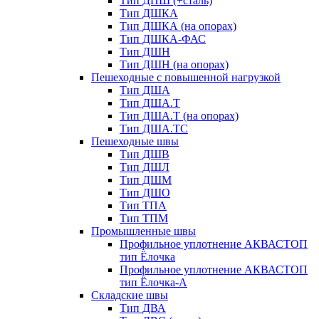
Тип ДПШ (+сталь)
Тип ДШКА
Тип ДШКА (на опорах)
Тип ДШКА-ФАС
Тип ДШН
Тип ДШН (на опорах)
Пешеходные с повышенной нагрузкой
Тип ДША
Тип ДША.Т
Тип ДША.Т (на опорах)
Тип ДША.ТС
Пешеходные швы
Тип ДШВ
Тип ДШЛ
Тип ДШМ
Тип ДШО
Тип ТПА
Тип ТПМ
Промышленные швы
Профильное уплотнение АКВАСТОП
тип Ёлочка
Профильное уплотнение АКВАСТОП
тип Ёлочка-А
Складские швы
Тип ДВА