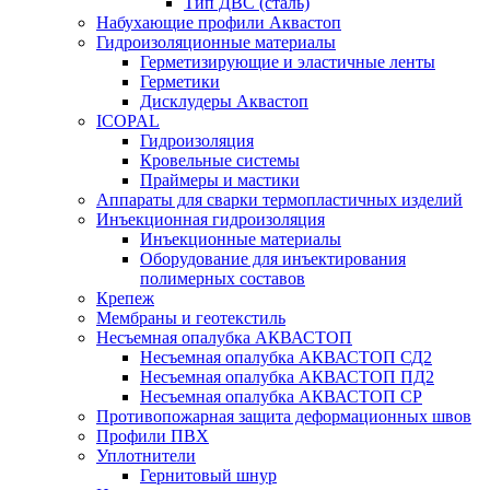
Тип ДВС (сталь)
Набухающие профили Аквастоп
Гидроизоляционные материалы
Герметизирующие и эластичные ленты
Герметики
Дисклудеры Аквастоп
ICOPAL
Гидроизоляция
Кровельные системы
Праймеры и мастики
Аппараты для сварки термопластичных изделий
Инъекционная гидроизоляция
Инъекционные материалы
Оборудование для инъектирования
полимерных составов
Крепеж
Мембраны и геотекстиль
Несъемная опалубка АКВАСТОП
Несъемная опалубка АКВАСТОП СД2
Несъемная опалубка АКВАСТОП ПД2
Несъемная опалубка АКВАСТОП СР
Противопожарная защита деформационных швов
Профили ПВХ
Уплотнители
Гернитовый шнур