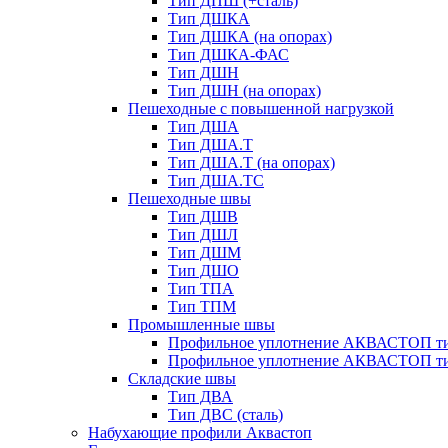
Тип ДПШ (+сталь)
Тип ДШКА
Тип ДШКА (на опорах)
Тип ДШКА-ФАС
Тип ДШН
Тип ДШН (на опорах)
Пешеходные с повышенной нагрузкой
Тип ДША
Тип ДША.Т
Тип ДША.Т (на опорах)
Тип ДША.ТС
Пешеходные швы
Тип ДШВ
Тип ДШЛ
Тип ДШМ
Тип ДШО
Тип ТПА
Тип ТПМ
Промышленные швы
Профильное уплотнение АКВАСТОП ти
Профильное уплотнение АКВАСТОП ти
Складские швы
Тип ДВА
Тип ДВС (сталь)
Набухающие профили Аквастоп