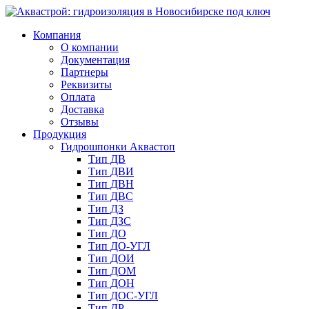
Компания
О компании
Документация
Партнеры
Реквизиты
Оплата
Доставка
Отзывы
Продукция
Гидрошпонки Аквастоп
Тип ДВ
Тип ДВИ
Тип ДВН
Тип ДВС
Тип ДЗ
Тип ДЗС
Тип ДО
Тип ДО-УГЛ
Тип ДОИ
Тип ДОМ
Тип ДОН
Тип ДОС-УГЛ
Тип ДР