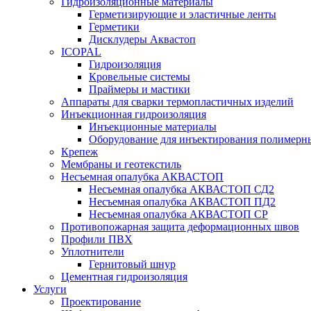
Гидроизоляционные материалы
Герметизирующие и эластичные ленты
Герметики
Дисклудеры Аквастоп
ICOPAL
Гидроизоляция
Кровельные системы
Праймеры и мастики
Аппараты для сварки термопластичных изделий
Инъекционная гидроизоляция
Инъекционные материалы
Оборудование для инъектирования полимерны
Крепеж
Мембраны и геотекстиль
Несъемная опалубка АКВАСТОП
Несъемная опалубка АКВАСТОП СД2
Несъемная опалубка АКВАСТОП ПД2
Несъемная опалубка АКВАСТОП СР
Противопожарная защита деформационных швов
Профили ПВХ
Уплотнители
Гернитовый шнур
Цементная гидроизоляция
Услуги
Проектирование