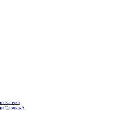
п Ёлочка
п Ёлочка-А