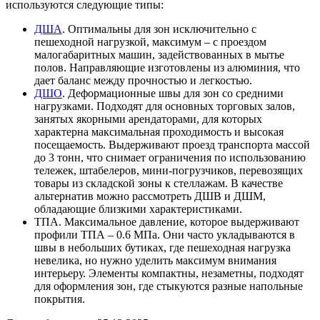
используются следующие типы:
ДША
. Оптимальны для зон исключительно с
пешеходной нагрузкой, максимум – с проездом
малогабаритных машин, задействованных в мытье
полов. Направляющие изготовлены из алюминия, что
дает баланс между прочностью и легкостью.
ДШО
. Деформационные швы для зон со средними
нагрузками. Подходят для основных торговых залов,
занятых якорными арендаторами, для которых
характерна максимальная проходимость и высокая
посещаемость. Выдерживают проезд транспорта массой
до 3 тонн, что снимает ограничения по использованию
тележек, штабелеров, мини-погрузчиков, перевозящих
товары из складской зоны к стеллажам. В качестве
альтернатив можно рассмотреть ДШВ и ДШМ,
обладающие близкими характеристиками.
ТПА. Максимальное давление, которое выдерживают
профили ТПА – 0.6 МПа. Они часто укладываются в
швы в небольших бутиках, где пешеходная нагрузка
невелика, но нужно уделить максимум внимания
интерьеру. Элементы компактны, незаметны, подходят
для оформления зон, где стыкуются разные напольные
покрытия.