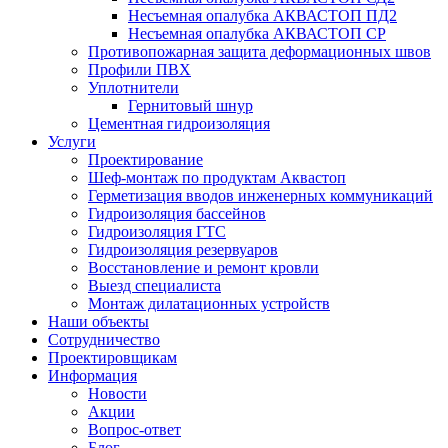
Несъемная опалубка АКВАСТОП ПД2
Несъемная опалубка АКВАСТОП СР
Противопожарная защита деформационных швов
Профили ПВХ
Уплотнители
Гернитовый шнур
Цементная гидроизоляция
Услуги
Проектирование
Шеф-монтаж по продуктам Аквастоп
Герметизация вводов инженерных коммуникаций
Гидроизоляция бассейнов
Гидроизоляция ГТС
Гидроизоляция резервуаров
Восстановление и ремонт кровли
Выезд специалиста
Монтаж дилатационных устройств
Наши объекты
Сотрудничество
Проектировщикам
Информация
Новости
Акции
Вопрос-ответ
Блог