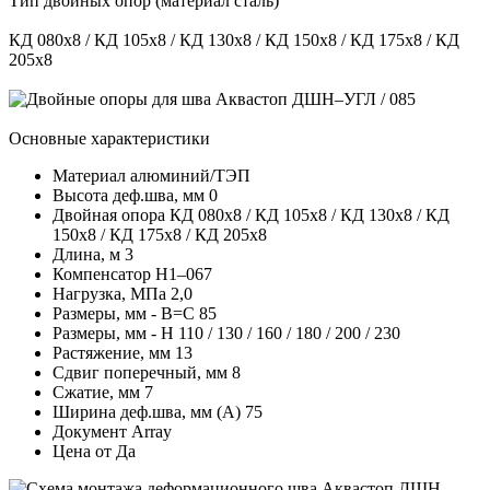
Тип двойных опор (материал сталь)
КД 080х8 / КД 105х8 / КД 130х8 / КД 150х8 / КД 175х8 / КД
205х8
Основные характеристики
Материал
алюминий/ТЭП
Высота деф.шва, мм
0
Двойная опора
КД 080х8 / КД 105х8 / КД 130х8 / КД
150х8 / КД 175х8 / КД 205х8
Длина, м
3
Компенсатор
Н1–067
Нагрузка, МПа
2,0
Размеры, мм - В=С
85
Размеры, мм - Н
110 / 130 / 160 / 180 / 200 / 230
Растяжение, мм
13
Сдвиг поперечный, мм
8
Сжатие, мм
7
Ширина деф.шва, мм (А)
75
Документ
Array
Цена от
Да