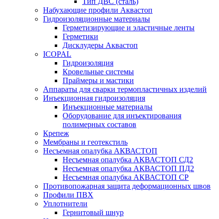
Тип ДВС (сталь)
Набухающие профили Аквастоп
Гидроизоляционные материалы
Герметизирующие и эластичные ленты
Герметики
Дисклудеры Аквастоп
ICOPAL
Гидроизоляция
Кровельные системы
Праймеры и мастики
Аппараты для сварки термопластичных изделий
Инъекционная гидроизоляция
Инъекционные материалы
Оборудование для инъектирования
полимерных составов
Крепеж
Мембраны и геотекстиль
Несъемная опалубка АКВАСТОП
Несъемная опалубка АКВАСТОП СД2
Несъемная опалубка АКВАСТОП ПД2
Несъемная опалубка АКВАСТОП СР
Противопожарная защита деформационных швов
Профили ПВХ
Уплотнители
Гернитовый шнур