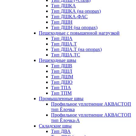
Тип ДПШ (+сталь)
Тип ДШКА
Тип ДШКА (на опорах)
Тип ДШКА-ФАС
Тип ДШН
Тип ДШН (на опорах)
Пешеходные с повышенной нагрузкой
Тип ДША
Тип ДША.Т
Тип ДША.Т (на опорах)
Тип ДША.ТС
Пешеходные швы
Тип ДШВ
Тип ДШЛ
Тип ДШМ
Тип ДШО
Тип ТПА
Тип ТПМ
Промышленные швы
Профильное уплотнение АКВАСТОП
тип Ёлочка
Профильное уплотнение АКВАСТОП
тип Ёлочка-А
Складские швы
Тип ДВА