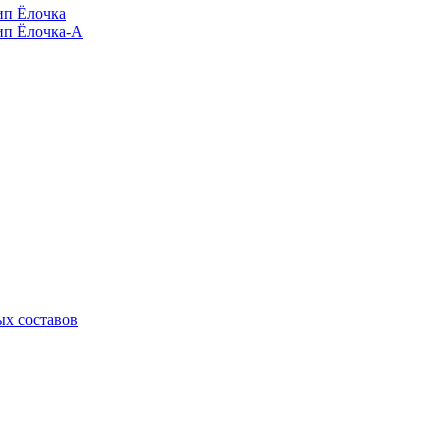
п Ёлочка
п Ёлочка-А
х составов