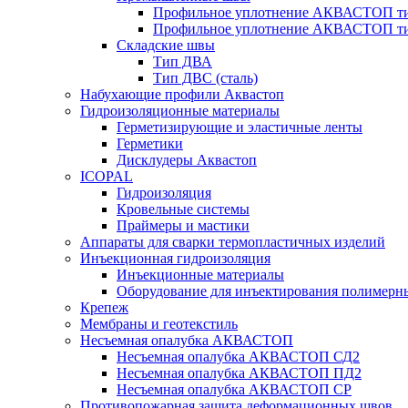
Профильное уплотнение АКВАСТОП ти
Профильное уплотнение АКВАСТОП ти
Складские швы
Тип ДВА
Тип ДВС (сталь)
Набухающие профили Аквастоп
Гидроизоляционные материалы
Герметизирующие и эластичные ленты
Герметики
Дисклудеры Аквастоп
ICOPAL
Гидроизоляция
Кровельные системы
Праймеры и мастики
Аппараты для сварки термопластичных изделий
Инъекционная гидроизоляция
Инъекционные материалы
Оборудование для инъектирования полимерны
Крепеж
Мембраны и геотекстиль
Несъемная опалубка АКВАСТОП
Несъемная опалубка АКВАСТОП СД2
Несъемная опалубка АКВАСТОП ПД2
Несъемная опалубка АКВАСТОП СР
Противопожарная защита деформационных швов